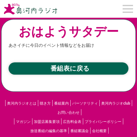
おはようサタデー
あさイチに今日のイベント情報などをお届け
番組表に戻る
奥河内ラジオとは
聴き方
番組案内
パーソナリティ
奥河内ラジオclub
お問い合わせ
マガジン
加盟店募集要項
広告料金表
プライバシーポリシー
放送番組の編集の基準
番組審議会
会社概要