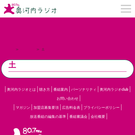
Columns
mp-column
ホーム
≫
Columns
≫
土
土
奥河内ラジオとは
聴き方
番組案内
パーソナリティ
奥河内ラジオclub
お問い合わせ
マガジン
加盟店募集要項
広告料金表
プライバシーポリシー
放送番組の編集の基準
番組審議会
会社概要